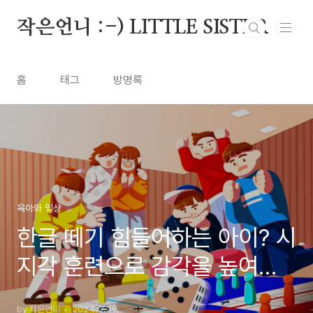
본문 바로가기
작은언니 :-) LITTLE SISTER
홈
태그
방명록
육아와 일상
한글 떼기 힘들어하는 아이? 시
지각 훈련으로 감각을 높여보
자. 1
by 작은언니
2024. 7. 19.