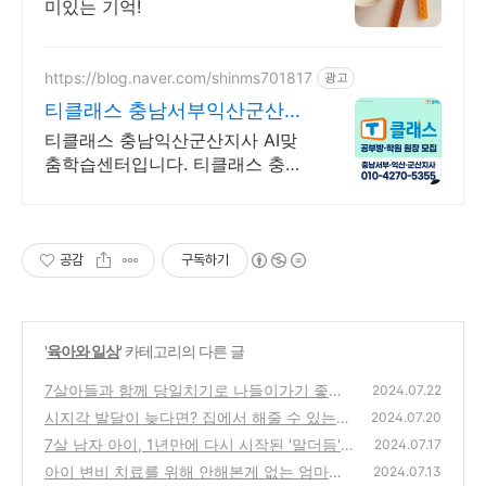
미있는 기억!
https://blog.naver.com/shinms701817
광고
티클래스 충남서부익산군산지
예비초에서 초등전학년 전과목
티클래스 충남익산군산지사 AI맞
춤학습센터입니다. 티클래스 충남
익산군산지사 서산 당진 아산 익산
군산 서천지역 가맹점모집
공감
구독하기
'
육아와 일상
' 카테고리의 다른 글
7살아들과 함께 당일치기로 나들이가기 좋은
2024.07.22
서울근교 영종도 월미도행 여객터미널
시지각 발달이 늦다면? 집에서 해줄 수 있는
(1)
2024.07.20
교구2
7살 남자 아이, 1년만에 다시 시작된 '말더듬' -
(0)
2024.07.17
아이의 말더듬 집에서 나아질 수 있을까?
아이 변비 치료를 위해 안해본게 없는 엄마가
(0)
2024.07.13