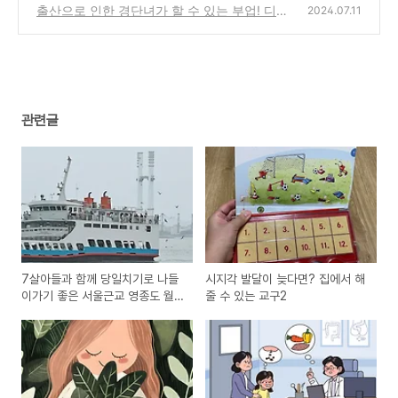
생각하는 가장 효과적이었던 변비 치료법
출산으로 인한 경단녀가 할 수 있는 부업! 디자
(0)
2024.07.11
인 수익을 위한 긴 여정
(0)
관련글
7살아들과 함께 당일치기로 나들
시지각 발달이 늦다면? 집에서 해
이가기 좋은 서울근교 영종도 월
줄 수 있는 교구2
미도행 여객터미널