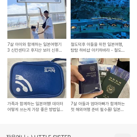
7살 아이와 함께하는 일본여행기
철도덕후 아들을 위한 일본여행,
3 신칸센타고 후지산 보러 신후지
탐탐 하비샵 아키하바라 - 철도모
역으로!
형 디오라마 구매기!
가족과 함께하는 일본여행! 데이터
7살 아들과 엄마아빠가 함께하는
어떻게 쓰는게 가장 좋은 방법일
첫 해외여행 준비 필수품! 일본여
까?
행기-1