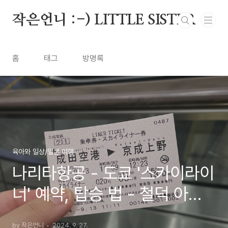
본문 바로가기
작은언니 :-) LITTLE SISTER
홈
태그
방명록
육아와 일상/일본 여행
나리타항공 - 도쿄 '스카이라이
너' 예약, 탑승 법 - 철덕 아들
과 일본여행 2
by 작은언니
2024. 9. 27.