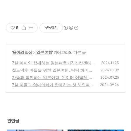
5
구독하기
'
육아와 일상
>
일본 여행
' 카테고리의 다른 글
7살 아이와 함께하는 일본여행기3 신칸센타고
2024.11.23
후지산 보러 신후지역으로!
철도덕후 아들을 위한 일본여행, 탐탐 하비샵
(1)
2024.10.02
아키하바라 - 철도모형 디오라마 구매기!
가족과 함께하는 일본여행! 데이터 어떻게 쓰
(2)
2024.09.25
는게 가장 좋은 방법일까?
7살 아들과 엄마아빠가 함께하는 첫 해외여행
(1)
2024.09.24
준비 필수품! 일본여행기-1
(4)
관련글