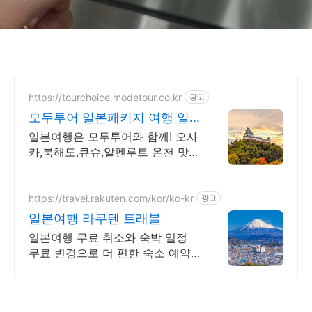
https://tourchoice.modetour.co.kr
광고
모두투어 일본패키지 여행 일
본여행의 모든것! 모두투어
일본여행은 모두투어와 함께! 오사
카,북해도,큐슈,알펜루트 온천 맛집
여행 1번지 한국인이 많이 찾는 오
사카, 대자연의 청량함 북해도, 뜨
끈한 온천 큐슈
https://travel.rakuten.com/kor/ko-kr
광고
일본여행 라쿠텐 트래블
일본여행 무료 취소와 숙박 일정
무료 변경으로 더 편한 숙소 예약
다양한 추가 할인 쿠폰을 만나보세
요!